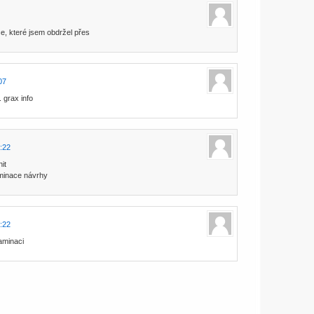
e, které jsem obdržel přes
07
. grax info
:22
it
minace návrhy
:22
taminaci