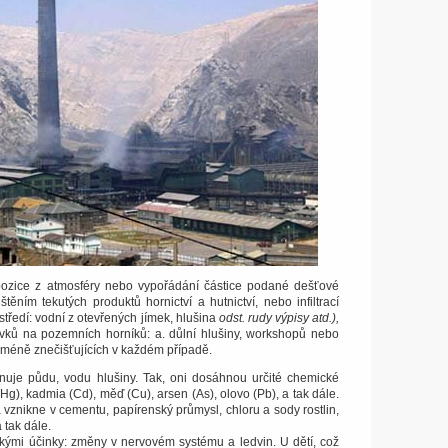
ozice z atmosféry nebo vypořádání částice podané dešťové
těním tekutých produktů hornictví a hutnictví, nebo infiltrací
středí: vodní z otevřených jímek, hlušina
odst. rudy výpisy atd.),
vků na pozemních horníků: a. důlní hlušiny, workshopů nebo
i méně znečišťujících v každém případě.
nuje půdu, vodu hlušiny.
Tak, oni dosáhnou určité chemické
 (Hg), kadmia (Cd), měď (Cu), arsen (As), olovo (Pb), a tak dále.
rá vznikne v cementu, papírenský průmysl, chloru a sody rostlin,
 tak dále.
ckými účinky: změny v nervovém systému a ledvin.
U dětí, což