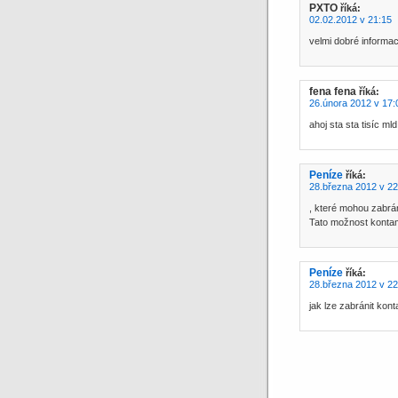
PXTO
říká:
02.02.2012 v 21:15
velmi dobré informac
fena fena
říká:
26.února 2012 v 17:
ahoj sta sta tisíc mld
Peníze
říká:
28.března 2012 v 22
, které mohou zabrán
Tato možnost konta
Peníze
říká:
28.března 2012 v 22
jak lze zabránit kon