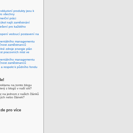
xkluzivní produkty jsou k
pro všechny
erční práci
úkol najít zaměstnání
řešení pro každého
topení vedoucí postavení na
mentálního managementu
čnost zaměstnanců
lné zdroje energie plán
růst pracovních míst ve
mentálního managementu
čnost zaměstnanců
 a respekt k půdního fondu
de!
reklamu na tomto blogu
erý z blogů v naší síti?
z na jednom z našich článků
ých nebo článek?
zde pro více