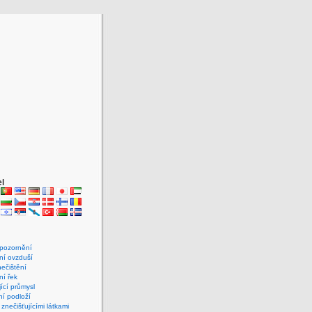
el
upozornění
ní ovzduší
ečištění
ní řek
jící průmysl
ní podloží
 znečišťujícími látkami