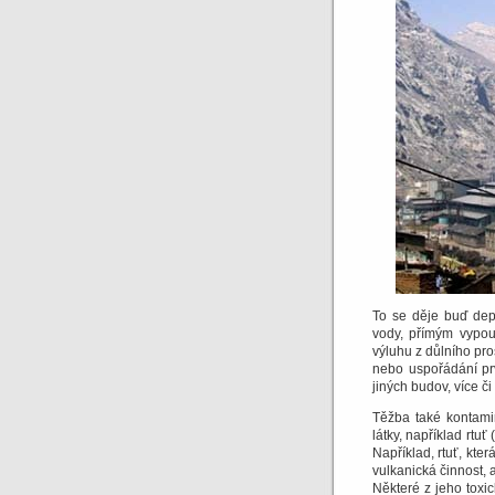
To se děje buď dep
vody, přímým vypouš
výluhu z důlního pro
nebo uspořádání pr
jiných budov, více č
Těžba také kontami
látky, například rtuť
Například, rtuť, kte
vulkanická činnost, a
Některé z jeho toxi