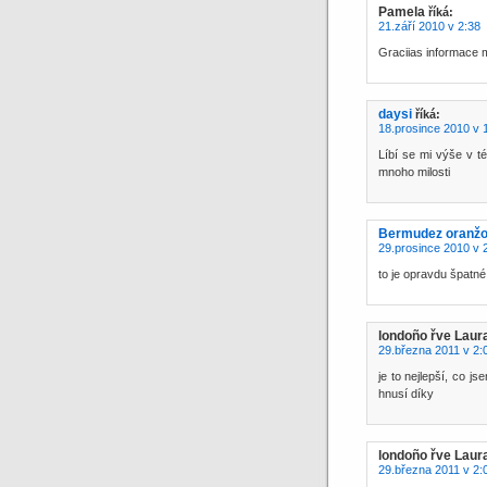
Pamela
říká:
21.září 2010 v 2:38
Graciias informace 
daysi
říká:
18.prosince 2010 v 
Líbí se mi výše v t
mnoho milosti
Bermudez oranž
29.prosince 2010 v 
to je opravdu špatné
londoño řve Laur
29.března 2011 v 2:
je to nejlepší, co j
hnusí díky
londoño řve Laur
29.března 2011 v 2: