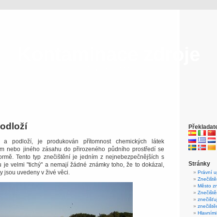
Kontaminace zdroje
průmysl a znečištění
podloží
Překladat
a podloží, je produkován přítomnost chemických látek
m nebo jiného zásahu do přirozeného půdního prostředí se
ormě.
Tento typ znečištění je jedním z nejnebezpečnějších s
Stránky
ou je velmi "tichý" a nemají žádné známky toho, že to dokázal,
ky jsou uvedeny v živé věci.
Právní 
Znečiště
Město zn
Znečiště
znečišťu
znečiště
Hlavními