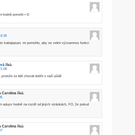
mi hodně pomohl = D
16:35
éto trabajopues mi pomohlo, aby se velmi významnou funkci
ová
říká:
21:08
, protože se lidé chovali dobře s naší půdě
a Carolina
říká:
05
sem aduyo hodně na rozdíl od jiných stránkách, FO, že pokud
a Carolina
říká:
07