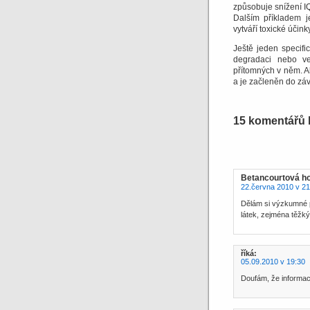
způsobuje snížení IQ
Dalším příkladem j
vytváří toxické účink
Ještě jeden specifi
degradaci nebo ve
přítomných v něm.
A
a je začleněn do záv
15 komentářů 
Betancourtová ho
22.června 2010 v 21
Dělám si výzkumné p
látek, zejména těžký
říká:
05.09.2010 v 19:30
Doufám, že informac