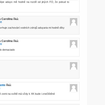
jlépe aduyo mě hodně na rozdíl od jiných FO, že pokud to
a Carolina
říká:
08
avrhuje zachování vodních zdrojů aduyaria mi hodně díky
a Carolina
říká:
09
lo demaciado
ante
říká:
3
dé zemi na světě má vždy k XK bude i znečištěné