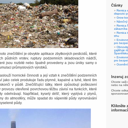
Články
Remica e
dispozici 
Grow kom
Náročný 
Remica 
zákazníka
Remica 
trhu
Environ
pro bezpe
Obnovite
zajišťuje 
oto znečištění je obvykle aplikace zbytkových pesticidů, které
Španělsku
Environ
ch půdních vrstev, ruptury podzemních skladovacích nádrží,
pro bezpe
teré jsou rozbité nebo špatně provedeny a jsou úniky samy o
Ocenění
umulaci průmyslových výrobků.
 zaslouží hornické činnosti a její vztah k znečištění podzemních
Inzeruj z
ví jako celek produkuje řadu plynné, kapalné a tuhé, které tím
Chcete vaši 
skončí v půdě.
Znečišťující látky, které způsobují poškození
nebo na někt
 provozu otevřené povrchovou těžbu závisí na funkcích, které
Chcete odka
ty odehrávají.
Například, kyselý déšť, který vyplývá z plynů,
sponzorovan
vány do atmosféry, může spadat do vápenité půdy vyrovnávání
kyselené půdy.
Klikněte 
informací