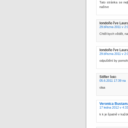
Tato stránka se ne
naštve
londoño řve Laur
29.března 2011 v 2:
Chtěl bych vědět, n
londoño řve Laur
29.března 2011 v 2:
odpuštění by pomoh
Stifler
řekl:
05.6.2011 17:39 na
olaa
Veronica Bustam
17 ledna 2012 v 4:3
k k je špatně v kaž