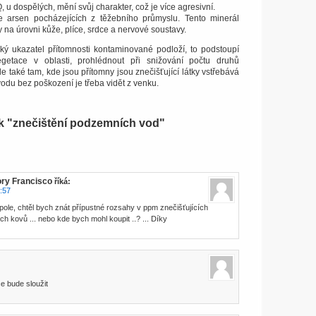
, u dospělých, mění svůj charakter, což je více agresivní.
e arsen pocházejících z těžebního průmyslu.
Tento minerál
y na úrovni kůže, plíce, srdce a nervové soustavy.
cký ukazatel přítomnosti kontaminované podloží, to podstoupí
getace v oblasti, prohlédnout při snižování počtu druhů
le také tam, kde jsou přítomny jsou znečišťující látky vstřebává
odu bez poškození je třeba vidět z venku.
k "znečištění podzemních vod"
ry Francisco
říká:
:57
ole, chtěl bych znát přípustné rozsahy v ppm znečišťujících
ch kovů ... nebo kde bych mohl koupit ..? ... Díky
e bude sloužit