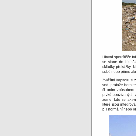
Hlavní spouštěče toh
se stane do hlubší
skládky překážky, k
sobě nebo přímé ak
Zvláštní kapitolu si
vod, protože hornict
či oním způsobem 
prvků používaných v
země, kde se aktivi
které jsou integro
pH normální nebo o