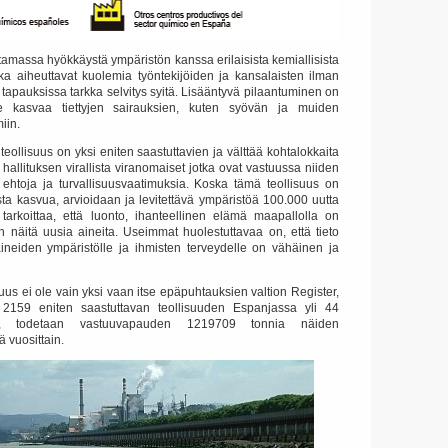
tamassa hyökkäystä ympäristön kanssa erilaisista kemiallisista
tka aiheuttavat kuolemia työntekijöiden ja kansalaisten ilman
tapauksissa tarkka selvitys syitä.
Lisääntyvä pilaantuminen on
kasvaa tiettyjen sairauksien, kuten syövän ja muiden
iin.
eollisuus on yksi eniten saastuttavien ja välttää kohtalokkaita
hallituksen virallista viranomaiset jotka ovat vastuussa niiden
ehtoja ja turvallisuusvaatimuksia.
Koska tämä teollisuus on
sta kasvua, arvioidaan ja levitettävä ympäristöä 100.000 uutta
tarkoittaa, että luonto, ihanteellinen elämä maapallolla on
in näitä uusia aineita.
Useimmat huolestuttavaa on, että tieto
ineiden ympäristölle ja ihmisten terveydelle on vähäinen ja
uus ei ole vain yksi vaan itse epäpuhtauksien valtion Register,
2159 eniten saastuttavan teollisuuden Espanjassa yli 44
ita, todetaan vastuuvapauden 1219709 tonnia näiden
 vuosittain.