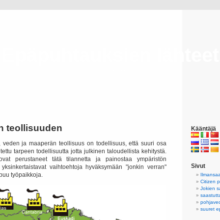
Epäpuhtauksien lähteet
teollisuuden ja saasteiden
n teollisuuden
Kääntäjä
, veden ja maaperän teollisuus on todellisuus, että suuri osa
ttu tarpeen todellisuutta jotta julkinen taloudellista kehitystä.
ovat perustaneet tätä tilannetta ja painostaa ympäristön
Sivut
 yksinkertaistavat vaihtoehtoja hyväksymään "jonkin verran"
ppuu työpaikkoja.
Ilmansaa
Citizen 
Jokien 
saastutt
pohjave
suuret 