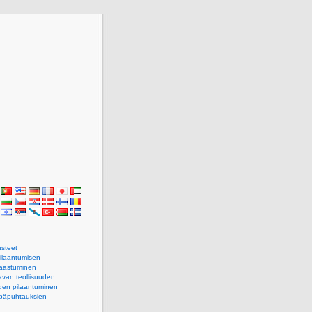
steet
pilaantumisen
saastuminen
avan teollisuuden
den pilaantuminen
epäpuhtauksien