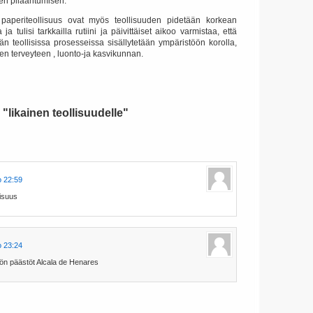
sen pilaantumisen.
ja paperiteollisuus ovat myös teollisuuden pidetään korkean
ja tulisi tarkkailla rutiini ja päivittäiset aikoo varmistaa, että
än teollisissa prosesseissa sisällytetään ympäristöön korolla,
ten terveyteen , luonto-ja kasvikunnan.
"likainen teollisuudelle"
o 22:59
isuus
o 23:24
iön päästöt Alcala de Henares