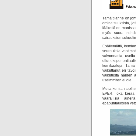
Tämä tilanne on joh
ominaisuuksista, jo
lääkettä on monissa 
myös suora suhde 
sairauksien sukuelim
Epäilemättä, kemiant
seurauksia vaatimat 
valvonnasta, useita 
ollut eksponentiaali
kemikaaleja.
Tämä 
vaikuttanut eri tavo
vaikutusta näiden a
useimmiten ei ole.
Mutta kemian teollis
EPER, joka kerää 
vaarallisia aine
epäpuhtauksien vettä