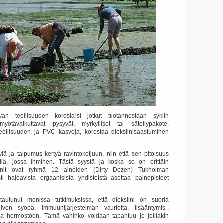
van teollisuuden korostaisi jotkut tuotannostaan ​​syklin
myötävaikuttavat pysyvät, myrkylliset tai säteilypakote.
 teollisuuden ja PVC kasveja, korostaa dioksiinisaastuminen
viä ja taipumus kertyä ravintoketjuun, niin että sen pitoisuus
llä, jossa ihminen.
Tästä syystä ja koska se on erittäin
siinit ovat ryhmä 12 aineiden (Dirty Dozen) Tukholman
ti hajoavista orgaanisista yhdisteistä asettaa painopisteet
ttautunut monissa tutkimuksissa, että dioksiini on suoria
lven syöpä, immuunijärjestelmän vaurioita, lisääntymis-,
ja hermostoon.
Tämä vahinko voidaan tapahtuu jo joillakin