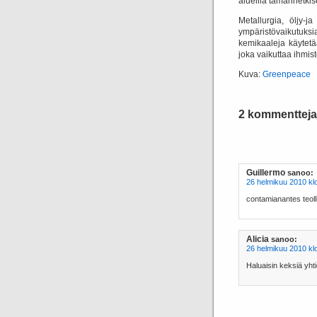
alueilla tämänhetki
Metallurgia, öljy-
ympäristövaikutuksia 
kemikaaleja käytetä
joka vaikuttaa ihmis
Kuva:
Greenpeace
2 kommentteja 
Guillermo
sanoo:
26 helmikuu 2010 kl
contamianantes teoll
Alicia
sanoo:
26 helmikuu 2010 kl
Haluaisin keksiä yht