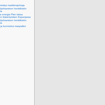
mmitys markkinajohtaja
öjohtaminen henkilöstön
tta
a energia Plan takaa
en lisääntymisen Espanjassa
öjohtaminen henkilöstön
tta
 ja kunnioitus maapallon