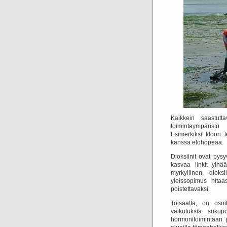
Kaikkein saastutta
toimintaympäristö 
Esimerkiksi kloori
kanssa elohopeaa.
Dioksiinit ovat pysy
kasvaa linkit ylhää
myrkyllinen, diok
yleissopimus hitaas
poistettavaksi.
Toisaalta, on osoi
vaikutuksia sukupo
hormonitoimintaan 