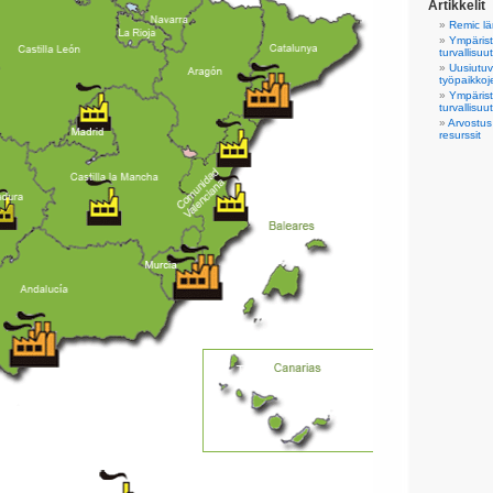
Artikkelit
Remic lä
Ympärist
turvallisuu
Uusiutuv
työpaikkoj
Ympärist
turvallisuu
Arvostus
resurssit