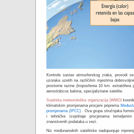
Kontrole sastav atmosferskog zraka, provodi se
uzoraka uzetih na različitim mjestima dobrovoljni
prostorne razine (troposferea 10 km. estratófera
aerostráticos balona, ​​specijalizirane satelite.
Svjetska meteorološka organizacija (WMO)
koordin
klimatskim promjenama procjeni priprema
Međuvla
promjenama (IPCC)
.
Ova grupa stručnjaka formir
i tehničke izvještaje procjenama temeljeni
znanstvenih podataka u vezi.
Niz međunarodnih satelitske nadopunjuje mjerenj