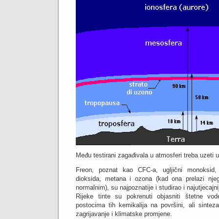
Među testirani zagađivala u atmosferi treba uzeti u
Freon, poznat kao CFC-a, ugljični monoksid, 
dioksida, metana i ozona (kad ona prelazi nje
normalnim), su najpoznatije i studirao i najutjecajni
Rijeke tinte su pokrenuti objasniti štetne vo
postocima tih kemikalija na površini, ali sintez
zagrijavanje i klimatske promjene.