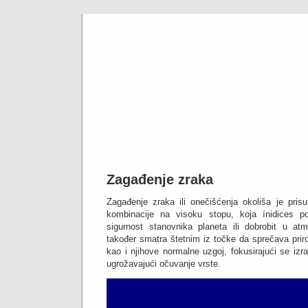
Onečišćujuć
ind
Zagađenje zraka
Zagađenje zraka ili onečišćenja okoliša je prisut
kombinacije na visoku stopu, koja ínidices po
sigurnost stanovnika planeta ili dobrobit u atmo
također smatra štetnim iz točke da sprečava prirod
kao i njihove normalne uzgoj, fokusirajući se izr
ugrožavajući očuvanje vrste.