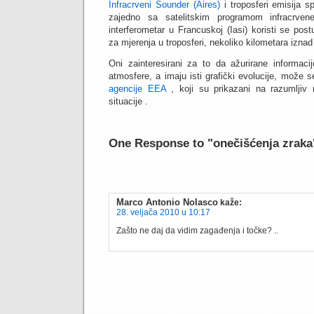
Infracrveni Sounder (Aires)
i troposferi emisija sp
zajedno sa satelitskim programom infracrven
interferometar u Francuskoj (Iasi) koristi se pos
za mjerenja u troposferi, nekoliko kilometara iznad
Oni zainteresirani za to da ažurirane informac
atmosfere, a imaju isti grafički evolucije, može
agencije EEA
, koji su prikazani na razumljiv
situacije .
One Response to "onečišćenja zraka
Marco Antonio Nolasco
kaže:
28. veljača 2010 u 10:17
Zašto ne daj da vidim zagađenja i točke? ..