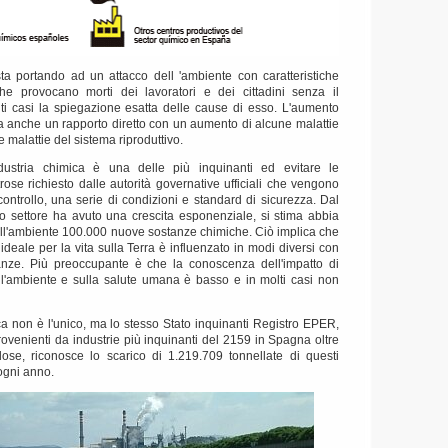
ta portando ad un attacco dell 'ambiente con caratteristiche
he provocano morti dei lavoratori e dei cittadini senza il
ti casi la spiegazione esatta delle cause di esso.
L'aumento
a anche un rapporto diretto con un aumento di alcune malattie
e malattie del sistema riproduttivo.
ndustria chimica è una delle più inquinanti ed evitare le
ose richiesto dalle autorità governative ufficiali che vengono
 controllo, una serie di condizioni e standard di sicurezza.
Dal
 settore ha avuto una crescita esponenziale, si stima abbia
nell'ambiente 100.000 nuove sostanze chimiche.
Ciò implica che
 ideale per la vita sulla Terra è influenzato in modi diversi con
nze.
Più preoccupante è che la conoscenza dell'impatto di
l'ambiente e sulla salute umana è basso e in molti casi non
ca non è l'unico, ma lo stesso Stato inquinanti Registro EPER,
rovenienti da industrie più inquinanti del 2159 in Spagna oltre
ose, riconosce lo scarico di 1.219.709 tonnellate di questi
ogni anno.