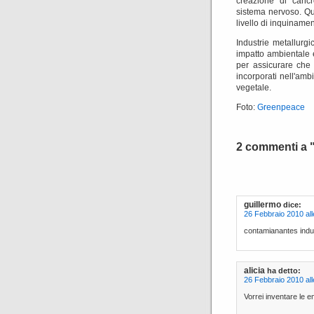
creazione di cancr
sistema nervoso.
Qu
livello di inquinamen
Industrie metallurgi
impatto ambientale 
per assicurare che 
incorporati nell'am
vegetale.
Foto:
Greenpeace
2 commenti a 
guillermo
dice:
26 Febbraio 2010 all
contamianantes indu
alicia
ha detto:
26 Febbraio 2010 all
Vorrei inventare le e