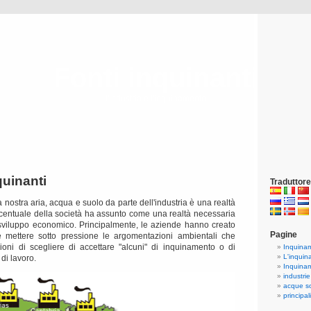
Fonti inquinanti
l'industria e l'inquinamento
quinanti
Traduttore
 nostra aria, acqua e suolo da parte dell'industria è una realtà
entuale della società ha assunto come una realtà necessaria
 sviluppo economico.
Principalmente, le aziende hanno creato
Pagine
e mettere sotto pressione le argomentazioni ambientali che
ioni di scegliere di accettare "alcuni" di inquinamento o di
Inquinam
L'inquin
di lavoro.
Inquinam
industrie
acque so
principal