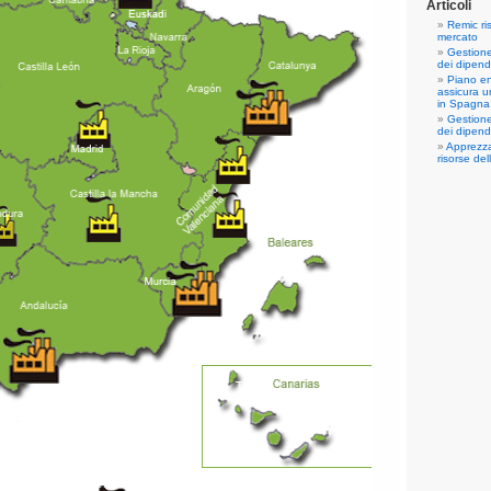
Articoli
Remic ri
mercato
Gestione
dei dipend
Piano en
assicura un
in Spagna
Gestione
dei dipend
Apprezza
risorse del