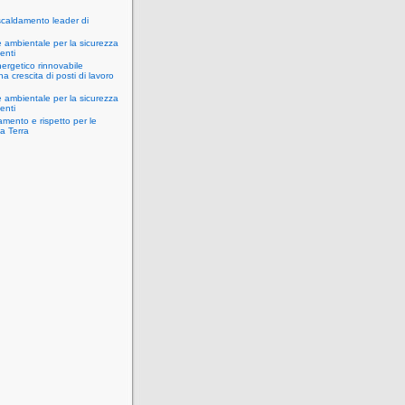
scaldamento leader di
 ambientale per la sicurezza
enti
ergetico rinnovabile
a crescita di posti di lavoro
 ambientale per la sicurezza
enti
mento e rispetto per le
la Terra