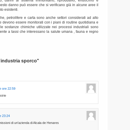
o, danni al sistema immunitario, riproduttivo, endocrino e
esto danno può essere che si verificano già in alcune aree il
to esistenti.
che, petrolifere e carta sono anche settori considerati ad alto
e devono essere monitorati con i piani di routine quotidiana e
le sostanze chimiche utilizzate nei processi industriali sono
biente a tassi che interessano la salute umana , fauna e regno
"industria sporco"
e ore 22:59
strie
e 23:24
missioni di un'azienda di Alcala de Henares