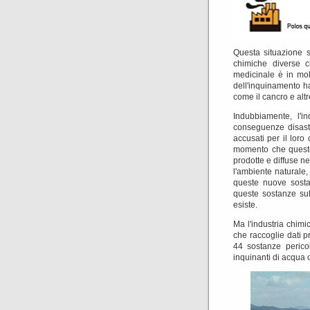
Questa situazione s
chimiche diverse c
medicinale è in mol
dell'inquinamento h
come il cancro e altr
Indubbiamente, l'i
conseguenze disastr
accusati per il loro
momento che questo
prodotte e diffuse 
l'ambiente naturale,
queste nuove sosta
queste sostanze sul
esiste.
Ma l'industria chimi
che raccoglie dati p
44 sostanze pericol
inquinanti di acqua 