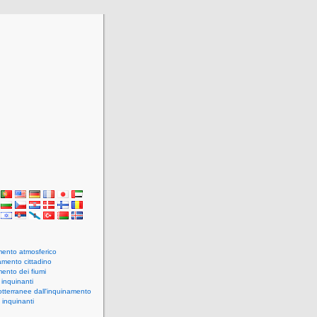
ento atmosferico
amento cittadino
ento dei fiumi
 inquinanti
tterranee dall'inquinamento
i inquinanti