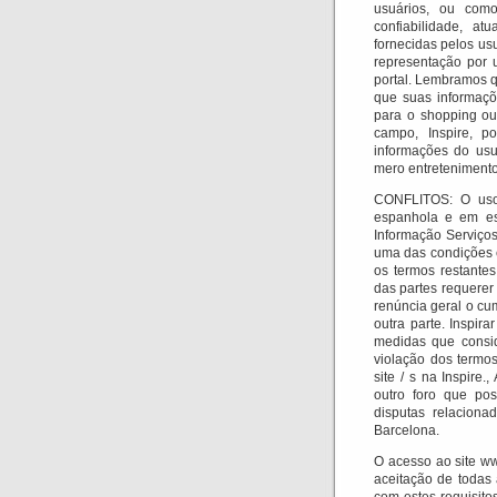
usuários, ou como
confiabilidade, at
fornecidas pelos u
representação por 
portal.
Lembramos qu
que suas informaçõ
para o shopping ou
campo, Inspire, p
informações do usu
mero entretenimento
CONFLITOS: O uso 
espanhola e em es
Informação Serviços
uma das condições e
os termos restantes
das partes requerer
renúncia geral o cu
outra parte.
Inspira
medidas que consid
violação dos termos
site / s na Inspire
outro foro que pos
disputas relaciona
Barcelona.
O acesso ao site ww
aceitação de todas 