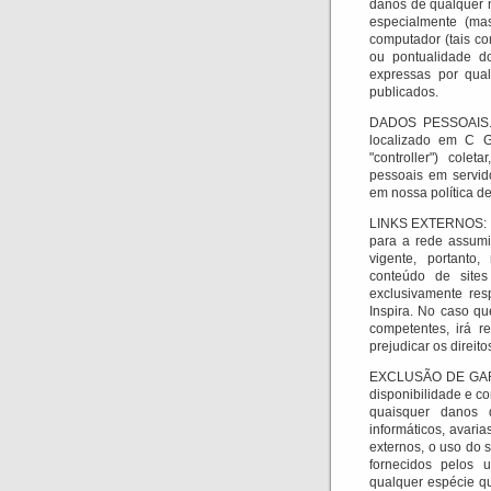
danos de qualquer 
especialmente (mas
computador (tais co
ou pontualidade d
expressas por qual
publicados.
DADOS PESSOAIS
localizado em C G
"controller") cole
pessoais em servid
em nossa política d
LINKS EXTERNOS: Ins
para a rede assumi
vigente, portanto,
conteúdo de sites
exclusivamente res
Inspira.
No caso que
competentes, irá r
prejudicar os direito
EXCLUSÃO DE GARA
disponibilidade e c
quaisquer danos d
informáticos, avaria
externos, o uso do 
fornecidos pelos u
qualquer espécie qu