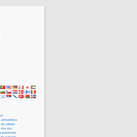
o
gal
 atmosférica
 da cidade
 dos rios
as poluentes
 do subsolo