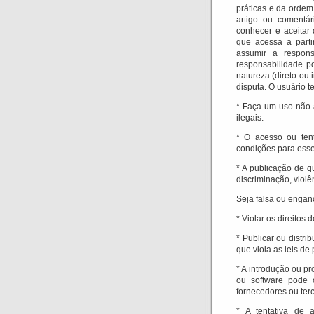
práticas e da ordem
artigo ou comentá
conhecer e aceitar
que acessa a parti
assumir a respons
responsabilidade p
natureza (direto ou
disputa.
O usuário t
* Faça um uso não a
ilegais.
* O acesso ou tent
condições para ess
* A publicação de q
discriminação, violên
Seja falsa ou engan
* Violar os direitos 
* Publicar ou distr
que viola as leis de 
* A introdução ou p
ou software pode 
fornecedores ou terc
* A tentativa de 