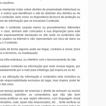
s usuários.
u manipular notas sobre direitos de propriedade intelectual ou
 e outros que identificam o site do detentor dos direitos ou de
 no conteúdo, bem como os dispositivos técnicos de proteção ou
os de informação que se encaixam Conteúdo.
obter o conteúdo usando meios ou procedimentos diferentes
 o caso, tenham sido colocados à sua disposição para este
ido expressamente declarado no site onde os conteúdos são
 usados ​​na Internet e não representam um risco de dano ou
 ou o Conteúdo.
teúdo de forma alguma pode ser ilegal, contrário à moral, bons
is a terceiros, ou inadequado.
a infra-estrutura, ou interferir com o funcionamento do site.
ualquer conteúdo ou informação que viole nossas regras, por
ediatamente por e-mail para infoblogs (at) inspira.es ou tel.
.
e, ea utilização da informação e conteúdos nela incluídos ou
 de responsabilidade exclusiva do lugar, mas inspira.
pode ter
 tais usos.
um serviço gratuito de reservas o direito de remover ou excluir
conteúdo, opiniões ou comentários que não são bem
ossas políticas ou que sejam ofensivos, com linguagem chula
minatório, rude, spam não relacionados, etc ... tente verificar os