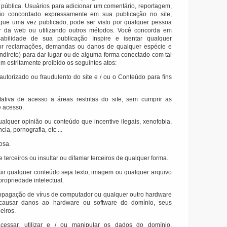
 pública.
Usuários para adicionar um comentário, reportagem,
rio concordado expressamente em sua publicação no site,
 que uma vez publicado, pode ser visto por qualquer pessoa
r da web ou utilizando outros métodos.
Você concorda em
abilidade de sua publicação Inspire e isentar qualquer
or reclamações, demandas ou danos de qualquer espécie e
 indireto) para dar lugar ou de alguma forma conectado com tal
em estritamente proibido os seguintes atos:
utorizado ou fraudulento do site e / ou o Conteúdo para fins
ativa de acesso a áreas restritas do site, sem cumprir as
e acesso.
ualquer opinião ou conteúdo que incentive ilegais, xenofobia,
cia, pornografia, etc ...
osa.
de terceiros ou insultar ou difamar terceiros de qualquer forma.
ibuir qualquer conteúdo seja texto, imagem ou qualquer arquivo
propriedade intelectual.
ropagação de vírus de computador ou qualquer outro hardware
causar danos ao hardware ou software do domínio, seus
eiros.
acessar, utilizar e / ou manipular os dados do domínio,