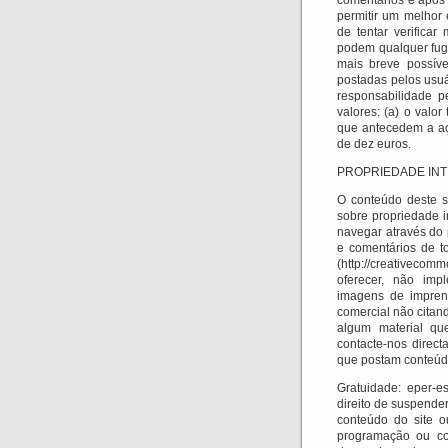
comentários e após 
permitir um melhor
de tentar verificar
podem qualquer fuga
mais breve possíve
postadas pelos usuár
responsabilidade p
valores: (a) o valor
que antecedem a aç
de dez euros.
PROPRIEDADE INT
O conteúdo deste si
sobre propriedade in
navegar através do 
e comentários de t
(http://creativecom
oferecer, não impl
imagens de imprens
comercial não citand
algum material que
contacte-nos direc
que postam conteúdo
Gratuidade: eper-e
direito de suspender
conteúdo do site o
programação ou con