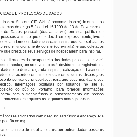
 não ser capaz de usar os serviços de portal ou utilizá-los de
VACIDADE E PROTECÇÃO DE DADOS
o, Inspira SL com CIF Web (doravante, Inspira) informa aos
os termos do artigo 5 º da Lei 15/1999 de 13 de Dezembro de
o de Dados pessoal (doravante Act) em sua política de
pessoais a fim de que eles decidirem expressamente, livre e
 desejam fornecer dados pessoais Inspira que são solicitados
correto e funcionamento do site (ou e-mails), e são coletados
iro que presta os seus serviços de hospedagem para inspirar.
os utilizadores da incorporação dos dados pessoais que você
ente e abaixo, um arquivo que está devidamente registrado na
 dados, e é detida e gerida Inspira., realização de tratamento
dos de acordo com fins específicos e outras disposições
esente política de privacidade, para que você nos dão o seu
cífico.
Informações postadas por usuários no site é,
posição do público.
Portanto, para fornecer informações
ncorda com a transferência e armazenamento em nossos
e armazenar em arquivos os seguintes dados pessoais:
-mail.
máticos relacionados com o registo estatístico e endereço IP e
o padrão de log.
samente proibido, publicar quaisquer outros dados pessoais
ros.