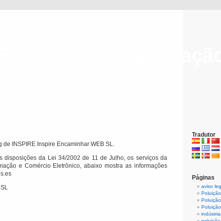
Fontes de contaminaçã
indústria e da poluição
Tradutor
og de INSPIRE Inspire Encaminhar WEB SL.
s disposições da Lei 34/2002 de 11 de Julho, os serviços da
mação e Comércio Eletrônico, abaixo mostra as informações
es.es
Páginas
aviso le
 SL
Poluição
Poluição
Poluição
indústri
poluição