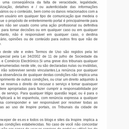
 uma conseqüência da falta de veracidade, legalidade,
ualização, detalhes e / ou autenticidade das informações
suários ou o conteúdo, bem como os danos relacionados com a
um usuário em qualquer tipo de comunicação que medeia o
e o propósito de entretenimento portal é principalmente para
es não ser usado como uma ação profissional ou definitiva
 para tomar decisões ou em qualquer caso ou em qualquer
ortanto, não é responsável em qualquer caso, o destina
ário, opiniões ou de conteúdo para outros fins que não de
.
deste site e estes Termos de Uso são regidos pela lei
pecial pela Lei 34/2002 de 11 de julho de Sociedade da
 e Comércio Electrónico.Si uma greve dos tribunais qualquer
numeradas neste site, ou são declaradas nulas ou inválidas,
 irão sobreviver sendo vinculantes.La renúncia por qualquer
 a observância de qualquer destas condições não implica uma
mprimento de outras condições, ou criar um direito adquirido à
r se reserva o direito de recusar o serviço e tomar quaisquer
ere apropriadas para fazer cumprir a responsabilidade por
 de serviço.
Para qualquer litígio questão legal, ou é para o
., Aplicará a lei espanhola, com renúncia expressa a qualquer
sa corresponder e ser responsável por resolver todas as
das ao uso de Inspire portais, os Tribunais da cidade de
w.eper de es.es e todos os blogs e sites da Inspire.
implica a
as condições estabelecidas.
No caso de você não concordar