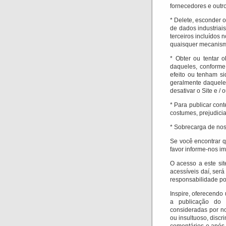
fornecedores e outro
* Delete, esconder o
de dados industriais
terceiros incluídos
quaisquer mecanism
* Obter ou tentar 
daqueles, conforme
efeito ou tenham s
geralmente daqueles
desativar o Site e /
* Para publicar con
costumes, prejudicia
* Sobrecarga de noss
Se você encontrar q
favor informe-nos im
O acesso a este sit
acessíveis daí, será
responsabilidade por
Inspire, oferecendo 
a publicação do 
consideradas por n
ou insultuoso, discri