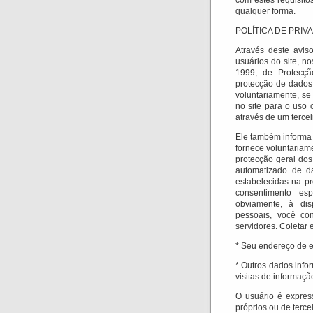
com estes requisitos
qualquer forma.
POLÍTICA DE PRI
Através deste avis
usuários do site, n
1999, de Protecçã
protecção de dados 
voluntariamente, se
no site para o uso 
através de um terce
Ele também informa 
fornece voluntariam
protecção geral dos
automatizado de da
estabelecidas na pr
consentimento espe
obviamente, à dis
pessoais, você co
servidores.
Coletar 
* Seu endereço de e
* Outros dados infor
visitas de informaçã
O usuário é expres
próprios ou de tercei