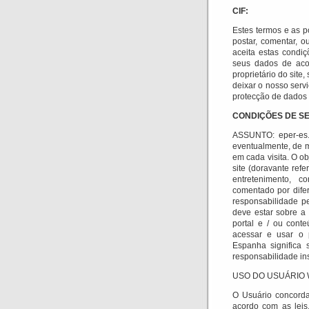
CIF:
Estes termos e as p
postar, comentar, 
aceita estas condi
seus dados de acor
proprietário do site
deixar o nosso serv
protecção de dados 
CONDIÇÕES DE SE
ASSUNTO: eper-es.e
eventualmente, de m
em cada visita.
O ob
site (doravante refe
entretenimento, c
comentado por difer
responsabilidade p
deve estar sobre a 
portal e / ou cont
acessar e usar o p
Espanha significa 
responsabilidade ins
USO DO USUÁRIO 
O Usuário concorda
acordo com as leis