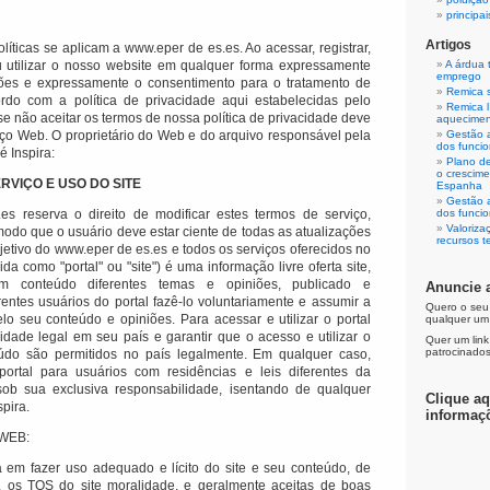
principa
Artigos
olíticas se aplicam a www.eper de es.es.
Ao acessar, registrar,
ou utilizar o nosso website em qualquer forma expressamente
A árdua 
emprego
ções e expressamente o consentimento para o tratamento de
Remica s
do com a política de privacidade aqui estabelecidas pelo
Remica l
, se não aceitar os termos de nossa política de privacidade deve
aquecime
iço Web.
O proprietário do Web e do arquivo responsável pela
Gestão 
dos funcio
é Inspira:
Plano de
o crescim
RVIÇO E USO DO SITE
Espanha
Gestão 
s reserva o direito de modificar estes termos de serviço,
dos funcio
Valoriza
odo que o usuário deve estar ciente de todas as atualizações
recursos t
jetivo do www.eper de es.es e todos os serviços oferecidos no
rida como "portal" ou "site") é uma informação livre oferta site,
om conteúdo diferentes temas e opiniões, publicado e
Anuncie 
entes usuários do portal fazê-lo voluntariamente e assumir a
Quero o seu
elo seu conteúdo e opiniões.
Para acessar e utilizar o portal
qualquer um
idade legal em seu país e garantir que o acesso e utilizar o
Quer um link
patrocinados
eúdo são permitidos no país legalmente.
Em qualquer caso,
ortal para usuários com residências e leis diferentes da
sob sua exclusiva responsabilidade, isentando de qualquer
Clique aq
pira.
informaç
WEB:
 em fazer uso adequado e lícito do site e seu conteúdo, de
, os TOS do site moralidade, e geralmente aceitas de boas