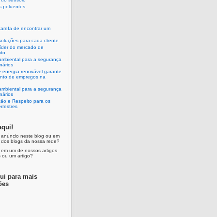
is poluentes
tarefa de encontrar um
oluções para cada cliente
íder do mercado de
nto
ambiental para a segurança
nários
 energia renovável garante
ento de empregos na
ambiental para a segurança
nários
ção e Respeito para os
errestres
aqui!
 anúncio neste blog ou em
 dos blogs da nossa rede?
 em um de nossos artigos
 ou um artigo?
ui para mais
ões