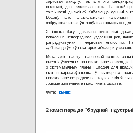
харчовай ланцугу, так што яго канцэнтра
спасылкі, дзе чалавечае істота.
Па гэтай пр
таксічнасці дыяксінаў з'яўляюцца аднымі з г
Dozen), што Стакгольмская канвенцыя а
забруджвальніках ўстанаўлівае прыярытэт для
З іншага боку, даказана шматлікімі дасле
пакаленне непасрэднага ўздзеяння рак, пашк
рэпрадуктыўнай і нервовай endrocrino.
Г
адбывацца ўжо ў некаторых абласцях узровень
Металургія, нафту і папяровай прамысловасці
высокіх ўздзеяння на навакольнае асяроддзе і
з сістэматычным планы і штодня для прадухі
якія выкарыстоўваюцца ў вытворчых прац
навакольнае асяроддзе па стаўках, якія ўплыв
, жыццё жывёльнага і расліннага царства.
Фота:
Грынпіс
2 каментара да "бруднай індустры