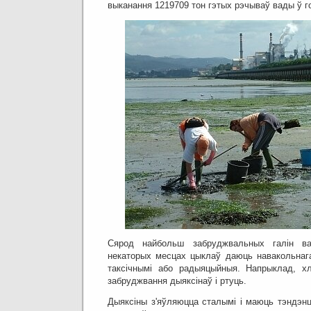
выканання 1219709 тон гэтых рэчываў вады ў г
Сярод найбольш забруджвальных галін в
некаторых месцах цыклаў даюць навакольнага
таксічнымі або радыяцыйныя.
Напрыклад, хл
забруджвання дыяксінаў і ртуць.
Дыяксіны з'яўляюцца сталымі і маюць тэндэн