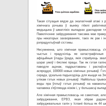
Такая сітуацыя вядзе да экалагічнай атакі з 
хімічнага рэчыва ў выніку гібелі работнік
медыцына ў шматлікіх выпадках дакладнае тл
Павелічэнне забруджвання таксама мае праму
пры некаторых захворваннях, такіх як рак і і
рэпрадуктыўнай сістэмы.
Несумненна, што хімічная прамысловасць з'
чыстых і прадухіліць яе катастрафічныя 
афіцыйныя ўлады ўрада, якія спрабуюць звалі
шэраг умоў і бяспекі працы.
Так як гэтая галі
паводле ацэнак, падрыхтаваны і распаў
асяроддзі, 100000 новых хімічных рэчываў.
Гэт
серада, ідэальна падыходзіць для жыцця на Зя
улікам гэтых новых рэчываў.
Найбольш трывож
веды пра ўплыў гэтых рэчываў на навакольн
чалавека з'яўляецца нізкім і, у большасці выпад
Але хімічная прамысловасць не самотная, але 
забруджвання, ЕРВЗ, якая збірае дадз
забруджвальных галін у Іспаніі больш як 44 ш