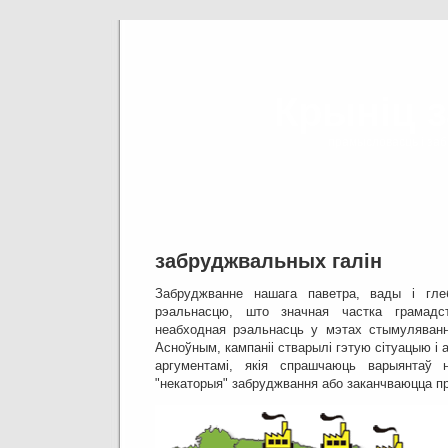
Крыніц 
прамысловасць і за
забруджвальных галін
Забруджванне нашага паветра, вады і гле
рэальнасцю, што значная частка грамад
неабходная рэальнасць у мэтах стымулявання
Асноўным, кампаніі стварылі гэтую сітуацыю і а
аргументамі, якія спрашчаюць варыянтаў 
"некаторыя" забруджвання або заканчваюцца п