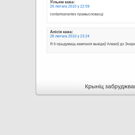
Уільям
кажа:
26 лютага 2010 у 22:59
contamianantes прамысловасці
Алісія
кажа:
26 лютага 2010 у 23:24
Я б прыдумаць кампанія выкідаў Алкаеў дэ Энар
Крыніц забруджва