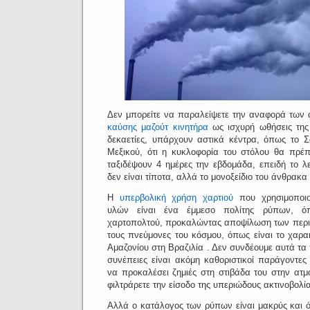
Δεν μπορείτε να παραλείψετε την αναφορά των 
καύσης μαζούτ κινητήρα
ως ισχυρή ωθήσεις της
δεκαετίες, υπάρχουν αστικά κέντρα, όπως το Σ
Μεξικού, ότι η κυκλοφορία του στόλου θα πρέπ
ταξιδέψουν 4 ημέρες την εβδομάδα, επειδή το λ
δεν είναι τίποτα, αλλά το μονοξείδιο του άνθρακα
Η
υπερβολική χρήση χαρτιού
που χρησιμοποι
υλών είναι ένα έμμεσο πολίτης ρύπων, 
χαρτοπολτού, προκαλώντας αποψίλωση των περ
τους πνεύμονες του κόσμου, όπως είναι το χαρα
Αμαζονίου στη Βραζιλία .
Δεν συνδέουμε αυτά τα
συνέπειες είναι ακόμη καθοριστικοί παράγοντες
να προκαλέσει ζημιές στη στιβάδα του στην ατμ
φιλτράρετε την είσοδο της υπεριώδους ακτινοβολί
Αλλά ο κατάλογος των ρύπων είναι μακρύς και όλ