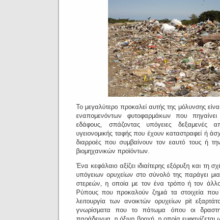
Το μεγαλύτερο προκαλεί αυτής της μόλυνσης είν
εναπομενόντων φυτοφαρμάκων που πηγαίνει
εδάφους, σπάζοντας υπόγειες δεξαμενές α
υγειονομικής ταφής που έχουν καταστραφεί ή άσχ
διαρροές που συμβαίνουν τον εαυτό τους ή τ
βιομηχανικών προϊόντων.
Ένα κεφάλαιο αξίζει ιδιαίτερης εξόρυξη και τη σ
υπόγειων ορυχείων στο σύνολό της παράγει μια
στερεών, η οποία με τον ένα τρόπο ή τον άλλ
Ρύπους που προκαλούν ζημιά τα στοιχεία που 
λειτουργία των ανοικτών ορυχείων pit εξαρτάτ
γνωρίσματα που το πάτωμα όπου οι δραστηρι
παράδειγμα, η όξινη βροχή, η οποία εμφανίζεται