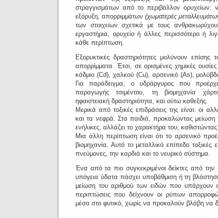
στραγγισμάτων από το περιβάλλον ορυχείων: 
εξόρυξη, απορριμμάτων
(χωματερές μεταλλευμάτω
των στοιχείων σχετικά με τους ανθρακωρύχου
εργαστήρια, ορυχείο ή άλλες περισσότερο ή λι
κάθε περίπτωση.
Εξορυκτικές δραστηριότητες μολύνουν επίσης 
απορρίμματα.
Έτσι, σε ορισμένες χημικές ουσίε
κάδμιο (Cd), χαλκού (Cu), αρσενικό (As), μολύβδ
Για παράδειγμα, ο υδράργυρος που προέρχ
παραγωγής τσιμέντου, τη βιομηχανία χάρτ
ηφαιστειακή δραστηριότητα, και ούτω καθεξής.
Μερικά από τοξικές επιδράσεις της είναι: οι αλ
και τα νεφρά.
Στα παιδιά, προκαλώντας μείωση 
ενήλικες, αλλάζει το χαρακτήρα του, καθιστώντας 
Μια άλλη περίπτωση είναι ότι το αρσενικό προέ
βιομηχανία.
Αυτό το μεταλλικό επίπεδο τοξικές ε
πνεύμονες, την καρδιά και το νευρικό σύστημα.
Ένα από τα πιο συγκεκριμένοι δείκτες από την
υπόγεια ύδατα πάσχει υποβάθμιση ή τη βλάστηση
μείωση του αριθμού των ειδών που υπάρχουν 
περιπτώσεις που δείχνουν οι ρύπων απορροφώ
μέσα στο φυτικό, χωρίς να προκαλούν βλάβη να δ