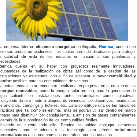
La empresa líder en
eficiencia energética
en
España
,
Remica
, cuenta con
diversos productos exclusivos, los cuales han sido diseñados para proteger
la
calidad de vida
de los usuarios en función a sus problemas y
necesidades.
Remica cuenta en su haber con proyectos realmente innovadores,
ocupándose de la realización de obras así como de la gestión de las
instalaciones ya existentes, con el fin de alcanzar la mayor
rentabilidad y
confort
posibles para las comunidades de vecinos.
a actual tendencia se encuentra focalizada en progresar en el empleo de las
energías renovables
, como la energía solar térmica, para la generación de
agua caliente en instalaciones tanto unifamiliares como colectivas,
incluyendo de ese modo a bloques de viviendas, polideportivos, residencias
de ancianos, campings y hoteles, etc. Esta constituye una de las funciones
prácticas que, tal como se estima, más se podrán utilizar dentro del marco
urbano para disminuir, por consiguiente, la emisión de gases contaminantes
demás de la subordinación de los combustibles fósiles.
Teniendo en cuenta todo ello, Remica ha sabido conjugar elementos
esenciales como el talento y la tecnología para ofrecer
soluciones
personalizadas
a los compromisos contraídos con los usuarios.