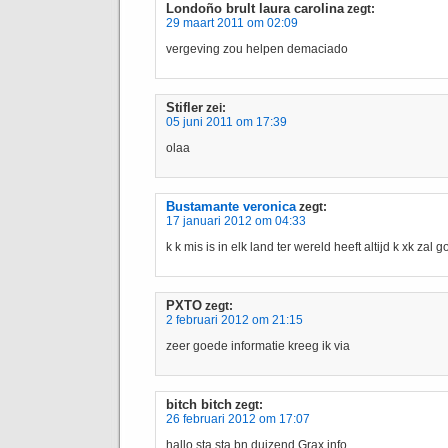
Londoño brult laura carolina
zegt:
29 maart 2011 om 02:09
vergeving zou helpen demaciado
Stifler
zei:
05 juni 2011 om 17:39
olaa
Bustamante veronica
zegt:
17 januari 2012 om 04:33
k k mis is in elk land ter wereld heeft altijd k xk za
PXTO
zegt:
2 februari 2012 om 21:15
zeer goede informatie kreeg ik via
bitch bitch
zegt:
26 februari 2012 om 17:07
hallo sta sta bn duizend Grax info