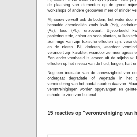
de plaatsing van elementen op de grond mijnwe
workshops of andere gebouwen meer of minder vero
Mijnbouw vervuilt ook de bodem, het water door r
bepaalde chemicaliën zoals kwik (Hg), cadmium
(As), lood (Pb), enzovoort.
Bijvoorbeeld 
papierindustrie, chloor en soda planten, vulkanisc
Sommige van zijn toxische effecten zijn: verande
en de nieren.
Bij kinderen, waardoor vermind
verandert zijn karakter, waardoor ze meer agressie
Een ander voorbeeld is arseen uit de mijnbouw.
effecten op het niveau van de huid, longen, hart e
Nog een indicator van de aanwezigheid van een
ondergaat degradatie of vegetatie in het 
vermindering van het aantal soorten daarvan.
Maar
verontreinigingen worden opgevangen en geïnte
schade te zien van buitenaf.
15 reacties op "verontreiniging van 