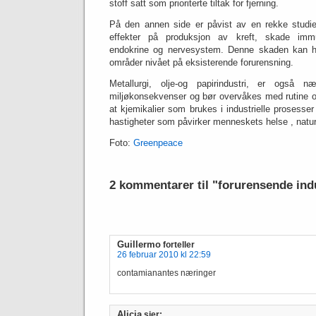
stoff satt som prioriterte tiltak for fjerning.
På den annen side er påvist av en rekke studie
effekter på produksjon av kreft, skade immun
endokrine og nervesystem.
Denne skaden kan ha
områder nivået på eksisterende forurensning.
Metallurgi, olje-og papirindustri, er også 
miljøkonsekvenser og bør overvåkes med rutine og
at kjemikalier som brukes i industrielle prosesser
hastigheter som påvirker menneskets helse , natur-
Foto:
Greenpeace
2 kommentarer til "forurensende ind
Guillermo
forteller
26 februar 2010 kl 22:59
contamianantes næringer
Alicia
sier: