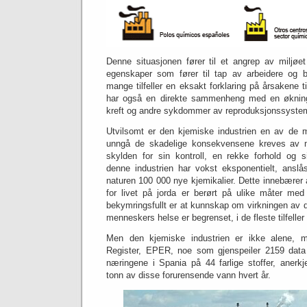
Denne situasjonen fører til et angrep av miljøet
egenskaper som fører til tap av arbeidere og b
mange tilfeller en eksakt forklaring på årsakene ti
har også en direkte sammenheng med en økni
kreft og andre sykdommer av reproduksjonssyste
Utvilsomt er den kjemiske industrien en av de 
unngå de skadelige konsekvensene kreves av m
skylden for sin kontroll, en rekke forhold og s
denne industrien har vokst eksponentielt, ansl
naturen 100 000 nye kjemikalier.
Dette innebærer a
for livet på jorda er berørt på ulike måter med
bekymringsfullt er at kunnskap om virkningen av d
menneskers helse er begrenset, i de fleste tilfeller
Men den kjemiske industrien er ikke alene, m
Register, EPER, noe som gjenspeiler 2159 data
næringene i Spania på 44 farlige stoffer, anerkj
tonn av disse forurensende vann hvert år.