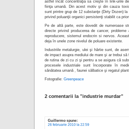
astfel încât concentraţia sa creşte în link-urile 
fiinţa umană.
Din acest motiv şi din cauza toxici
sunt printre grup de 12 substanţe (Dirty Dozen) l
privind poluanţii organici persistenţi stabilit ca prior
Pe de altă parte, este dovedit de numeroase stu
directe privind producerea de cancer, probleme a
reproducere, sistemul endocrin si nervos.
Aceast
deja în unele zone nivelul de poluare existente.
Industriile metalurgie, ulei şi hârtie sunt, de ase
de impact asupra mediului de mare şi ar trebui să f
de rutina de zi cu zi şi pentru a se asigura că subs
procesele industriale sunt încorporate în med
sănătatea umană , faunei sălbatice şi regatul plant
Fotografie:
Greenpeace
2 comentarii la "industrie murdar"
Guillermo
spune:
26 februarie 2010 la 22:59