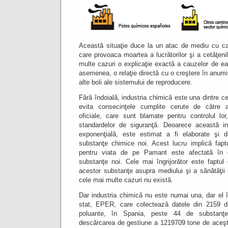
Această situaţie duce la un atac de mediu cu cara
care provoaca moartea a lucrătorilor şi a cetăţeni
multe cazuri o explicaţie exactă a cauzelor de ea
asemenea, o relaţie directă cu o creştere în anumit
alte boli ale sistemului de reproducere.
Fără îndoială, industria chimică este una dintre c
evita consecinţele cumplite cerute de către au
oficiale, care sunt blamate pentru controlul lor
standardelor de siguranţă.
Deoarece această in
exponenţială, este estimat a fi elaborate şi 
substanţe chimice noi.
Acest lucru implică fapt
pentru viata de pe Pamant este afectată în d
substanţe noi.
Cele mai îngrijorător este faptul
acestor substanţe asupra mediului şi a sănătăţii
cele mai multe cazuri nu există.
Dar industria chimică nu este numai una, dar el î
stat, EPER, care colectează datele din 2159 de
poluante, în Spania, peste 44 de substanţe
descărcarea de gestiune a 1219709 tone de aceşti