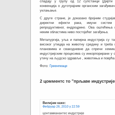
спадају у групу од 12 супстанци (Дирти 
конвенција о дуготрајним органским загађива
уклањање.
С друге стране, је доказано бројним студиј
директни ефекти рака, имуни систем
репродуктивног, ендроцрино.
Ова оштећења 
неким областима ниво постојећег загађења.
Металургија, уља и папирна индустрија су та
високог утицаја на животну средину и треба
плановима и свакодневне да спречи хемика
индустријским процесима су инкорпорирани у 
утичу на људско здравље , животиња и поврћа
Фото:
Греенпеаце
2 цомментс то "прљаве индустрије
Вилијам
каже:
Фебруар 26, 2010 у 22:59
цонтамианантес индустрије