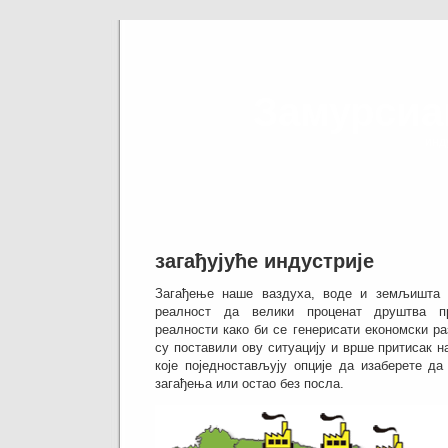
Замурсиа
инд
загађујуће индустрије
Загађење наше ваздуха, воде и земљишта о
реалност да велики проценат друштва п
реалности како би се генерисати економски раз
су поставили ову ситуацију и врше притисак н
које поједностављују опције да изаберете да
загађења или остао без посла.