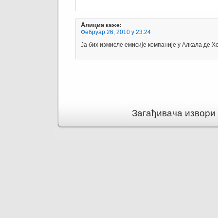
Алициа
каже:
Фебруар 26, 2010 у 23:24
Ја бих измисле емисије компаније у Алкала де Х
Загађивача извори