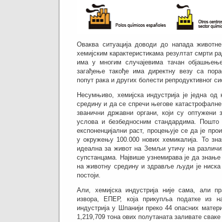
Оваква ситуација доводи до напада животне
хемијским карактеристикама резултат смрти ра
има у многим случајевима тачан објашњење
загађење такође има директну везу са пора
попут рака и других болести репродуктивног си
Несумњиво, хемијска индустрија је једна од 
средину и да се спречи његове катастрофалне 
званични државни органи, који су оптужени 
услова и безбедносним стандардима.
Пошто 
експоненцијални раст, процењује се да је про
у окружењу 100.000 нових хемикалија.
То зна
идеална за живот на Земљи утичу на различи
супстанцама.
Највише узнемирава је да знање 
на животну средину и здравље људи је ниска 
постоји.
Али, хемијска индустрија није сама, али пр
извора, ЕПЕР, која прикупља податке из на
индустрија у Шпанији преко 44 опасних матер
1,219,709 тона ових полутаната заливате сваке