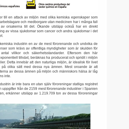
er till en attack av miljön med olika kemiska egenskaper som
för arbetstagare och medborgare utan medicinen har i många fall
 av orsakerna till det.
Ökande utsläpp också har en direkt
ing av vissa sjukdomar som cancer och andra sjukdomar i det
t.
n kemiska industrin en av de mest förorenande och undvika de
nser som krävs av offentliga myndigheter som är skulden för
 antal villkor och säkerhetsstandarder.
Eftersom den här
xponentiell tillväxt, beräknas ha producerat och spridit i miljön
ier.
Detta innebär att den naturliga miljön, är idealisk för livet
s på olika sätt med dessa nya ämnen.
Mest oroande är att
terna av dessa ämnen på miljön och människors hälsa är låg
nns inte.
strin är inte bara en utan själv föroreningar statliga registret
 uppgifter från de 2159 mest förorenande industrier i Spanien
en, erkänner utsläpp av 1.219.709 ton av dessa föroreningar