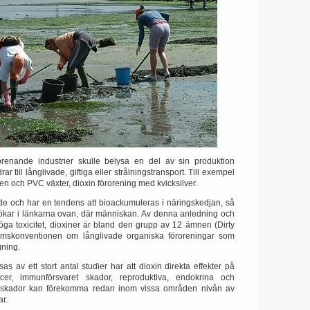
renande industrier skulle belysa en del av sin produktion
rar till långlivade, giftiga eller strålningstransport.
Till exempel
en och PVC växter, dioxin förorening med kvicksilver.
ade och har en tendens att bioackumuleras i näringskedjan, så
 ökar i länkarna ovan, där människan.
Av denna anledning och
ga toxicitet, dioxiner är bland den grupp av 12 ämnen (Dirty
olmskonventionen om långlivade organiska föroreningar som
gning.
as av ett stort antal studier har att dioxin direkta effekter på
cer, immunförsvaret skador, reproduktiva, endokrina och
skador kan förekomma redan inom vissa områden nivån av
ar.