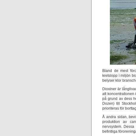
Bland de mest föro
kretslopp i miljön bid
belyser klor bransch
Dioxiner är långliv
att koncentrationen
på grund av dess hö
Dozen) till Stockh
prioriteras för bortta
Å andra sidan, bevis
produktion av can
nervsystem.
Dessa 
befintliga förorening