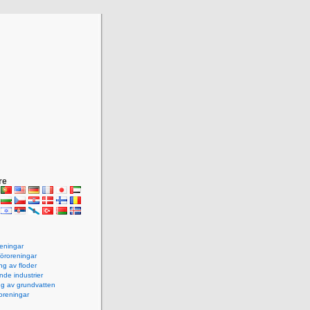
re
reningar
Föroreningar
ng av floder
nde industrier
ng av grundvatten
roreningar