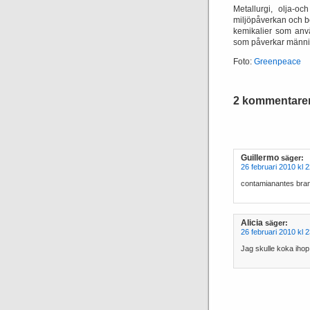
Metallurgi, olja-o
miljöpåverkan och bö
kemikalier som anvä
som påverkar människ
Foto:
Greenpeace
2 kommentarer 
Guillermo
säger:
26 februari 2010 kl 
contamianantes bra
Alicia
säger:
26 februari 2010 kl 
Jag skulle koka ihop