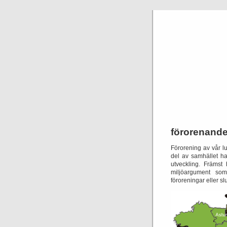
förorenande
Förorening av vår l
del av samhället ha
utveckling.
Främst 
miljöargument som 
föroreningar eller sl