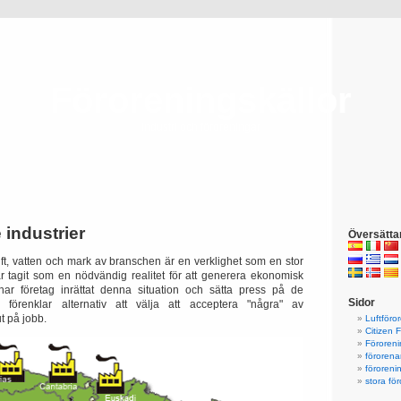
Föroreningskällor
industri och föroreningar
 industrier
Översätta
uft, vatten och mark av branschen är en verklighet som en stor
r tagit som en nödvändig realitet för att generera ekonomisk
har företag inrättat denna situation och sätta press på de
Sidor
förenklar alternativ att välja att acceptera "några" av
ut på jobb.
Luftföro
Citizen 
Föroreni
förorena
föroreni
stora fö