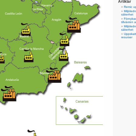
Artiklar
Remic u
Miljöled
säkerhet
Förnybar
tillväxten 
Miljöled
säkerhet
Uppskatt
resurser