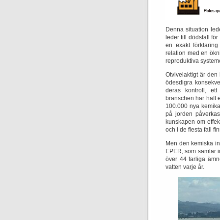
Denna situation led
leder till dödsfall 
en exakt förklaring
relation med en ökn
reproduktiva systeme
Otvivelaktigt är de
ödesdigra konsekve
deras kontroll, ett
branschen har haft e
100.000 nya kemikal
på jorden påverka
kunskapen om effek
och i de flesta fall fi
Men den kemiska indu
EPER, som samlar in
över 44 farliga ämn
vatten varje år.