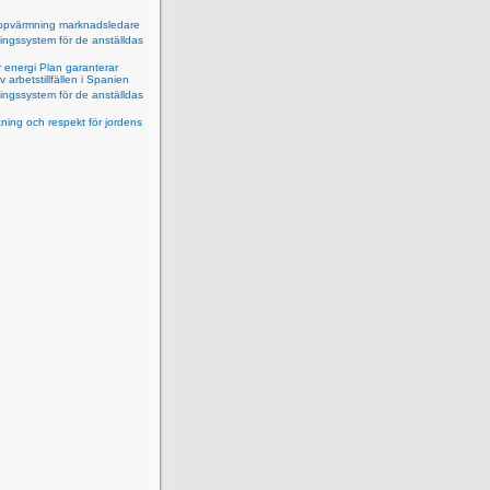
ppvärmning marknadsledare
ningssystem för de anställdas
 energi Plan garanterar
av arbetstillfällen i Spanien
ningssystem för de anställdas
ning och respekt för jordens