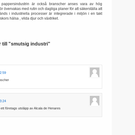
ch pappersindustrin är också branscher anses vara av hög
r övervakas med rutin och dagliga planer för att säkerställa att
nds i industriella processer är integrerade i miljön i en takt
ors hälsa , vilda djur och växtriket.
till "smutsig industri"
22:59
nscher
23:24
 ett företags utsläpp av Alcala de Henares