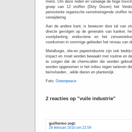
mens.
Om deze reden en vanwege de hoge toxicite
groep van 12 stoffen (Dirty Dozen) het Verd
persistente organische verontreinigende stoffen te s
verwijdering.
Aan de andere kant, is bewezen door tal van stu
directe gevolgen op de generatie van kanker, 
voortplanting, endocriene en het zenuwstelsel
voorkomen in sommige gebieden het niveau van de
Metallurgie, olie-en papierindustrie zijn ook bedri
impact en moet worden bewaakt met routine en da
te zorgen dat de chemicaliën die worden gebruik
worden opgenomen in het milieu tegen tarieven di
beïnvloeden , wilde dieren en plantenrijk.
Foto:
Greenpeace
2 reacties op "vuile industrie"
guillermo
zegt:
26 februari 2010 om 22:59