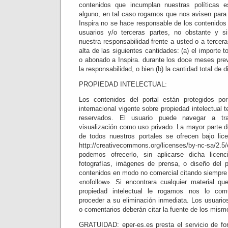
contenidos que incumplan nuestras políticas 
alguno, en tal caso rogamos que nos avisen para e
Inspira no se hace responsable de los contenidos
usuarios y/o terceras partes, no obstante y sin
nuestra responsabilidad frente a usted o a tercera
alta de las siguientes cantidades: (a) el importe 
o abonado a Inspira. durante los doce meses prev
la responsabilidad, o bien (b) la cantidad total de d
PROPIEDAD INTELECTUAL:
Los contenidos del portal están protegidos po
internacional vigente sobre propiedad intelectual 
reservados. El usuario puede navegar a tr
visualización como uso privado. La mayor parte d
de todos nuestros portales se ofrecen bajo li
http://creativecommons.org/licenses/by-nc-sa/2.5/
podemos ofrecerlo, sin aplicarse dicha licen
fotografías, imágenes de prensa, o diseño del po
contenidos en modo no comercial citando siempre 
«nofollow». Si encontrara cualquier material qu
propiedad intelectual le rogamos nos lo com
proceder a su eliminación inmediata. Los usuario
o comentarios deberán citar la fuente de los mism
GRATUIDAD: eper-es.es presta el servicio de for