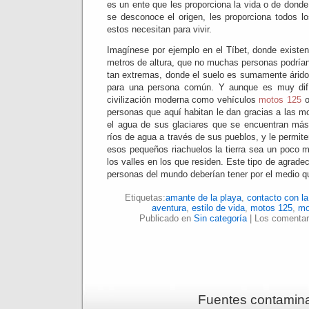
es un ente que les proporciona la vida o de donde 
se desconoce el origen, les proporciona todos l
estos necesitan para vivir.
Imagínese por ejemplo en el Tíbet, donde existen
metros de altura, que no muchas personas podrían
tan extremas, donde el suelo es sumamente árid
para una persona común. Y aunque es muy difíc
civilización moderna como vehículos
motos 125
personas que aquí habitan le dan gracias a las m
el agua de sus glaciares que se encuentran más
ríos de agua a través de sus pueblos, y le permi
esos pequeños riachuelos la tierra sea un poco má
los valles en los que residen. Este tipo de agrade
personas del mundo deberían tener por el medio q
Etiquetas:
amante de la playa
,
contacto con la
aventura
,
estilo de vida
,
motos 125
,
mo
Publicado en
Sin categoría
|
Los comentar
Fuentes contamin